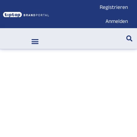
Registrieren
Anmelden
Markenwelt & Submarken