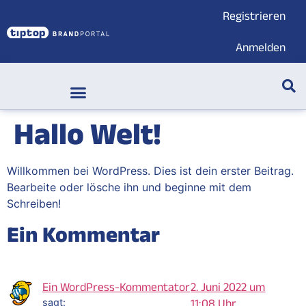
Registrieren
Anmelden
Markenwelt & Submarken
Hallo Welt!
Willkommen bei WordPress. Dies ist dein erster Beitrag.
Bearbeite oder lösche ihn und beginne mit dem
Schreiben!
Ein Kommentar
Ein WordPress-Kommentator
2. Juni 2022 um
sagt:
11:08 Uhr